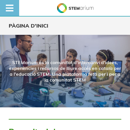
PÀGINA D'INICI
STEMarium és la comunitat d'intercanvi d'idees,
experiències i recursos de lliure accés en català per
a l'educació STEM.
Una plataforma feta per i per a
la comunitat STEM