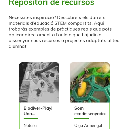
Repositori de recursos
Necessites inspiració? Descobreix els darrers
materials d’educació STEM compartits. Aquí
trobaràs exemples de pràctiques reals que pots
aplicar directament a l’aula o que t’ajudin a
dissenyar nous recursos o projectes adaptats al teu
alumnat.
Biodiver-Play!
Som
Una
ecodissenyadors
experiència de
gamificació i
Natàlia
Olga Armengol