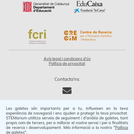
Avís legal i condicions d'ús
Política de privacitat
Contacta'ns:
Les galetes són importants per a tu, influeixen en la teva
Els continguts d’aquesta plataforma web es publiquen sota
experiència de navegació i ens ajuden a protegir la teva privacitat.
una llicència Creative Commons de Reconeixement-
STEMarium utilitza serveis de seguiment i d'anàlisi de galetes, tant
NoComercial 4.0 Internacional (CC BY-NC 4.0).
propis com de tercers, per a millorar el nostre servei i per a finalitats
© 2026 - Tots els drets reservats.
de recerca i desenvolupament. Més informació a la nostra "
Política
de galetes
".
Desenvolupat per